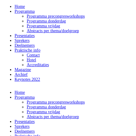
Home
Programma
Programma precongresworkshops
Programma donderdag
Programma vrijdag
Abstracts per thema/doelgroep
Presentaties
Sprekers
Deelnemers
Praktische info
Contact
Hotel
Accreditaties
Magazine
Archief
Keynotes 2022
Home
Programma
Programma precongresworkshops
Programma donderdag
Programma vrijdag
Abstracts per thema/doelgroep
Presentaties
Sprekers
Deelnemers