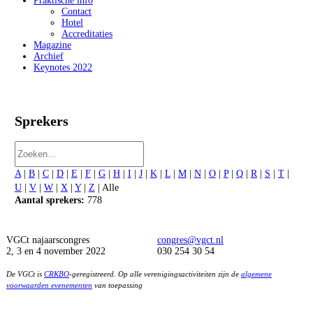
Praktische info
Contact
Hotel
Accreditaties
Magazine
Archief
Keynotes 2022
Sprekers
A
|
B
|
C
|
D
|
E
|
F
|
G
|
H
|
I
|
J
|
K
|
L
|
M
|
N
|
O
|
P
|
Q
|
R
|
S
|
T
|
U
|
V
|
W
|
X
|
Y
|
Z
| Alle
Aantal sprekers:
778
VGCt najaarscongres
congres@vgct.nl
2, 3 en 4 november 2022
030 254 30 54
De VGCt is
CRKBO
-geregistreerd. Op alle verenigingsactiviteiten zijn de
algemene
voorwaarden evenementen
van toepassing