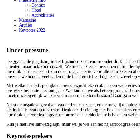
Praktische info
Contact
Hotel
Accreditaties
Magazine
Archief
Keynotes 2022
Under pressure
De ggz, en de jeugdzorg in het bijzonder, staat enorm onder druk. Dit heeft
cliënten, maar ook voor onszelf. We moeten steeds meer doen in minder tij
die druk is sinds de start van de coronapandemie voor alle betrokkenen a
onszelf: we houden veel ballen in de lucht en stellen hoge eisen, zowel op 
Met welke maatschappelijke en beroepsspecifieke druk hebben we precies t
ons werk het beste mee omgaan? Wat kunnen we als beroepsgroep zelf doen
moeten we eigenlijk wel streven naar een drukloos bestaan? Daar gaan we h
Naast de negatieve gevolgen van onder druk staan, en de mogelijke oplossi
de druk juist wat op te voeren. Denk aan de dialoog met beleidsmakers en
hoe druk kan worden ingezet om onze behandeldoelen te behalen en welke 
Kun je niet live aanwezig zijn, maar wil je wel aan het najaarscongres dee
Keynotesprekers