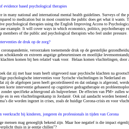
 of evidence based psychological therapies
 in many national and international mental health guidelines. Surveys of the p
mpared to medication but in most countries the public does get what it wants. T
ective psychological therapies using the English Improving Access to Psychologic
case example. It will cover ways in which economics, politics, psychotherapy re
elp members of the public and psychological therapists who feel under pressure.
terventies de druk op de zorg?
de coronapandemie, veroorzaken toenemende druk op de geestelijke gezondheids
 aan schokkende en extreem angstige gebeurtenissen en moeilijke levensomstand
s klachten komen bij hen relatief vaak voor. Helaas komen vluchtelingen, door a
zoek dat zij met haar team heeft uitgevoerd naar psychische klachten na grootsc
elige psychologische interventies voor Syrische vluchtelingen in Nederland en
 zij de afgelopen jaren heeft gecoördineerd en dat onlangs is afgerond, werd
n korte interventie gebaseerd op cognitieve gedragstherapie en probleemoplo
 zonder specifieke achtergrond als hulpverlener. De effecten van PM+ zullen 
rkije en in een vluchtelingenkamp in Jordanië. Ook zal aandacht worden besteed 
a’s die worden ingezet in crises, zoals de huidige Corona-crisis en voor vluch
en veerkracht bij kinderen, jongeren én professionals in tijden van Corona
ge mensen mag genoeglijk bekend zijn. Maar hoe negatief is die impact eigenli
erplicht thuis in je eentje chillen”?