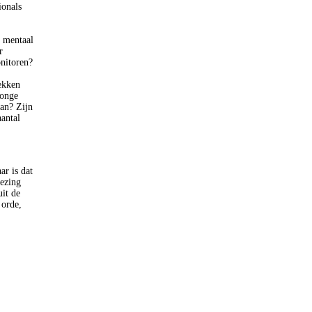
ionals
p mentaal
r
nitoren?
ekken
jonge
an? Zijn
antal
ar is dat
lezing
it de
 orde,