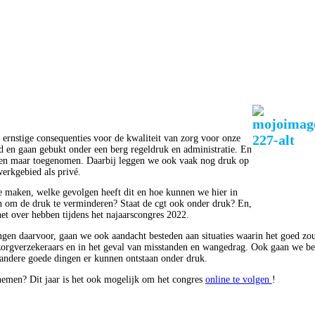
 ernstige consequenties voor de kwaliteit van zorg voor onze
d en gaan gebukt onder een berg regeldruk en administratie. En
lleen maar toegenomen. Daarbij leggen we ook vaak nog druk op
werkgebied als privé.
e maken, welke gevolgen heeft dit en hoe kunnen we hier in
 om de druk te verminderen? Staat de cgt ook onder druk? En,
et over hebben tijdens het najaarscongres 2022.
ngen daarvoor, gaan we ook aandacht besteden aan situaties waarin het goed zo
 zorgverzekeraars en in het geval van misstanden en wangedrag. Ook gaan we be
andere goede dingen er kunnen ontstaan onder druk.
lnemen? Dit jaar is het ook mogelijk om het congres
online te volgen
!