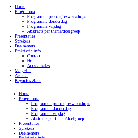
Home
Programma
Programma precongresworkshops
Programma donderdag
Programma vrijdag
Abstracts per thema/doelgroep
Presentaties
Sprekers
Deelnemers
Praktische info
Contact
Hotel
Accreditaties
Magazine
Archief
Keynotes 2022
Home
Programma
Programma precongresworkshops
Programma donderdag
Programma vrijdag
Abstracts per thema/doelgroep
Presentaties
Sprekers
Deelnemers