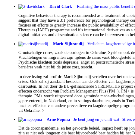
David Clark
Realising the mass public benefit
Cognitive behaviour therapy is recommended as a treatment of choice
suggest that they have a 3:1 preference for psychological therapy co
focuses on efforts to greatly increase the public availability of eff
Therapies (IAPT) programme and it's international derivatives as a 
digital initiatives and dissemination science can be interwoven to h
Marit Sijbrandij
Verlichten laagdrempelige in
Grootschalige crises, zoals de oorlogen in Oekraïne, Syrië en ook 
Vluchtelingen en migranten zijn tijdens de crisis vaak blootgesteld
Psychische klachten zoals depressie, angst en posttraumatische stres
barrières vaak niet bij de juiste zorg terecht.
In deze lezing zal prof.dr. Marit Sijbrandij vertellen over het onder
crises. Ook zal zij aandacht besteden aan de effecten van laagdremp
daarbuiten. In het door de EU-gefinancierde STRENGTHS project dat
effecten onderzocht van Problem Management Plus (PM+). PM+ is ee
therapie. PM+ wordt uitgevoerd door getrainde mede-vluchtelingen,
gepresenteerd, in Nederland, en in settings daarbuiten, zoals in Tu
inzet en effecten van andere preventieve en laagdrempelige programm
uit Oekraïne. >
Arne Popma
Je bent jong en je chilt wat. Stress 
Dat de coronapandemie, en het gevoerde beleid, impact heeft op jon
zijn er niet ook jongeren die baat bijvoorbeeld baat hadden bij het “v