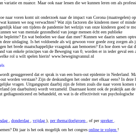
van variatie en nuance. Maar ook naar lessen die we kunnen leren om als profess
.
 nu toe naar voren komt uit onderzoek naar de impact van Corona (maatregelen) o
n wat kunnen we nog verwachten? Wat zijn factoren die kinderen meer of minde
enlijk klaar om tijdens de pandemie het welzijn van onze kinderen goed te mo
unnen we van mentale gezondheid van jonge mensen écht een publieke
e bepleitte? En wat bedoelen we daar dan mee? Kunnen we daarin samen optr
 in deze uitdaging. Is het voldoende als wij gewoon voor goede zorg zorgen als 
egen het brede maatschappelijke vraagstuk aan bemoeien? En hoe doen we dat d
nd van enkele principes van de Beweging van 0, worden er in ieder geval een a
welke rol u wilt spelen hierin! www.bewegingvannul.nl
els
 wordt gesuggereerd dat er sprak is van een burn-out epidemie in Nederland. Ma
-out worden verstaan? Zijn de deskundigen het onder met elkaar eens? In deze 
lijke vragen. Uitgangspunt daarbij zijn de feiten zoals die naar voren komen u
ederland (en daarbuiten) wordt verzameld. Daarnaast komt ook de praktijk aan de
t gediagnosticeerd en behandeld, en wat is de effectiviteit van psychologische
sdag
,
donderdag
,
vrijdag
),
per thema/doelgroep
, of per
spreker
.
lnemen? Dit jaar is het ook mogelijk om het congres
online te volgen
!