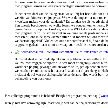
In deze presentatie een verslag van een zoektocht naar een verhaal 
mét jongeren samen aan een veerkrachtiger samenleving te bouwen
In het eerste deel van de lezing staan we stil bij het beeld dat tot
welzijn van kinderen en jongeren. Wat was de impact tot nun toe e
kwetsbaar maken voor de pandemie? En stonden we als jeugdveld eig
Ten tweede beschouwen we welke lessen we zouden kunnen leren. K
gezondheidszorg opdracht maken, zoals de WHO al vóór de pandemi
met jongeren zélf? Tot slot bespreken we ónze rol als professionals
mensen bij ons in de spreekkamer zitten? Of moeten wij ons meer t
we daartoe opgeleid? Voelen we ons daar comfortabel bij? Aan de ha
suggesties gedaan....aan u om de vraag voor uzelf te beantwoorden 
Wilmar Schaufeli
Burn-out: Feiten en fab
Burn-out staat in het middelpunt van de publieke belangstelling. Er
wel zo? Wat zeggen de cijfers? En wat moet er eigenlijk onder burn
wordt een poging gewaagd om antwoord te krijgen op deze en soortge
wetenschap en uit statistisch materiaal, zoals dat al jarenlang in N
inclusief de rol van psychologische behandelaars. Hoe wordt burn-ou
behandeling van burn-out?
Het volledige programma is bekend! Bekijk het programma per dag (
woen
Kun je niet live aanwezig zijn, maar wil je wel aan het najaarscongres dee