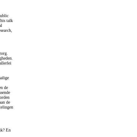
ublic
his talk
al
search,
zorg.
igheden.
llerlei
halige
en de
ssende
worden
aan de
telingen
jk? En