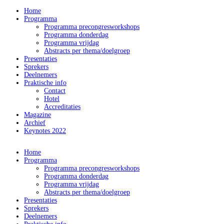
Home
Programma
Programma precongresworkshops
Programma donderdag
Programma vrijdag
Abstracts per thema/doelgroep
Presentaties
Sprekers
Deelnemers
Praktische info
Contact
Hotel
Accreditaties
Magazine
Archief
Keynotes 2022
Home
Programma
Programma precongresworkshops
Programma donderdag
Programma vrijdag
Abstracts per thema/doelgroep
Presentaties
Sprekers
Deelnemers