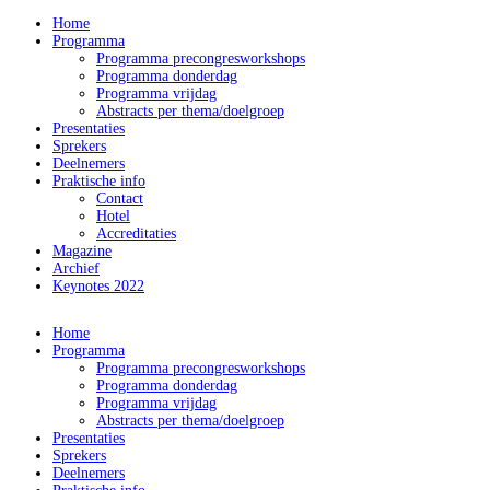
Home
Programma
Programma precongresworkshops
Programma donderdag
Programma vrijdag
Abstracts per thema/doelgroep
Presentaties
Sprekers
Deelnemers
Praktische info
Contact
Hotel
Accreditaties
Magazine
Archief
Keynotes 2022
Home
Programma
Programma precongresworkshops
Programma donderdag
Programma vrijdag
Abstracts per thema/doelgroep
Presentaties
Sprekers
Deelnemers