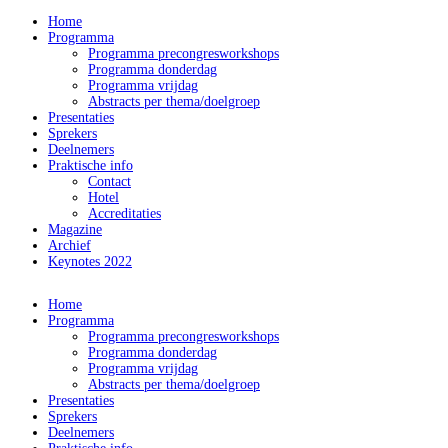
Home
Programma
Programma precongresworkshops
Programma donderdag
Programma vrijdag
Abstracts per thema/doelgroep
Presentaties
Sprekers
Deelnemers
Praktische info
Contact
Hotel
Accreditaties
Magazine
Archief
Keynotes 2022
Home
Programma
Programma precongresworkshops
Programma donderdag
Programma vrijdag
Abstracts per thema/doelgroep
Presentaties
Sprekers
Deelnemers