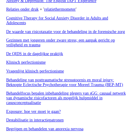
Anxiety & Depression: The English IAPT Experience
Relaties onder druk
+ '
relatiethermometer
'
Cognitive Therapy for Social Anxiety Disorder in Adults and
Adolescents
De waarde van risicotaxatie voor de behandeling in de forensische zorg
Gezinnen met jongeren onder zware stress; een aanpak gericht op
veiligheid en trauma
De QIDS in de dagelijkse praktijk
Klinisch perfectionisme
Vragenlijst klinisch perfectionisme
Behandeling van posttraumatische stressstoornis en moral injury:
Beknopte Eclectische Psychotherapie voor Moreel Trauma (BEP-MT)
Behandelfocus bepalen inbehandeling plegers van sGG: causaal netwerk
van dynamische risicofactoren als mogelijk hulpmiddel in
casusconceptualisatie
Exposure: hoe ver moet je gaan?
Destabilisatie in interactiepatronen
Begrijpen en behandelen van anorexia nervosa