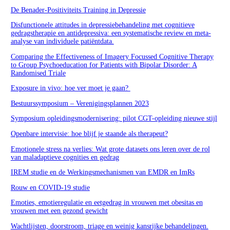
De Benader-Positiviteits Training in Depressie
Disfunctionele attitudes in depressiebehandeling met cognitieve
gedragstherapie en antidepressiva: een systematische review en meta-
analyse van individuele patiëntdata.
Comparing the Effectiveness of Imagery Focussed Cognitive Therapy
to Group Psychoeducation for Patients with Bipolar Disorder: A
Randomised Triale
Exposure in vivo: hoe ver moet je gaan?
Bestuurssymposium – Verenigingsplannen 2023
Symposium opleidingsmodernisering: pilot CGT-opleiding nieuwe stijl
Openbare intervisie: hoe blijf je staande als therapeut?
Emotionele stress na verlies: Wat grote datasets ons leren over de rol
van maladaptieve cognities en gedrag
IREM studie en de Werkingsmechanismen van EMDR en ImRs
Rouw en COVID-19 studie
Emoties, emotieregulatie en eetgedrag in vrouwen met obesitas en
vrouwen met een gezond gewicht
Wachtlijsten, doorstroom, triage en weinig kansrijke behandelingen.