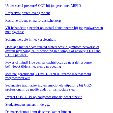
Under social pressure! CGT bij jongeren met ARFID
Respectvol praten over gewicht
Recidive tijdens en na forensische zorg
VR behandeling gericht op sociaal functioneren bij jongvolwassenen
met psychose
Schematherapie in het verpleeghuis
Does age matter? Age related differences in symptom networks of
overall psychological functioning in a sample of anxiety, OCD and
PTSD patients.
Power of mind! Hoe een aandachtsfocus de neurale responsen
beïnvloedt tijdens het zien van voeding
Mentale gezondheid, COVID-19 en duurzame inzetbaarheid
zorgmedewerkers
Secundaire traumatisering en emotionele uitputting bij GGZ-
professionals: de mediërende rol van sociale steun
Impact COVID-19 op zorgprofessionals; what’s next?
Studentondersteuners in de ggz
De maatschappij komt de spreekkamer binnen