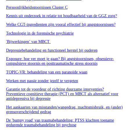
Persoonlijkheidsstoornissen Cluster C
Kennis uit onderzoek in relatie tot houdbaarheid van de GGZ zorg?
Welke CGT-ingredienten zijn vooral effectief bij angststoornissen?
Technologie in de forensische psychiatrie
'Bijwerkingen’ van MBCT
Depressiebehandeling en functioneel herstel bij ouderen
Exposure: hoe ver moet je gaan? Bij angststoornissen, obsessieve-
compulsieve stoornis en posttraumatische stress stoornis
TOPIC-VR: behandeling van een paranoïde waan
Werken met passie zonder jezelf te vergeten
Garantie tot de voordeur of richting duurzame interventies?
Preventieve cognitieve therapie (PCT) en MBCT als alternatief voor
antidepressiva bij depressie
Het aankaarten van misstanden/wangedrag, machtsmisbruik, en (ander)
grensoverschrijdend gedrag
De 'bumpy road' van traumabehandeling: PTSS klachten toename
gedurende traumabehandeling bij psychose