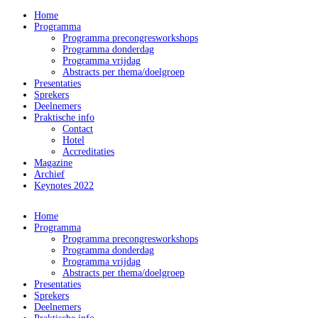
Home
Programma
Programma precongresworkshops
Programma donderdag
Programma vrijdag
Abstracts per thema/doelgroep
Presentaties
Sprekers
Deelnemers
Praktische info
Contact
Hotel
Accreditaties
Magazine
Archief
Keynotes 2022
Home
Programma
Programma precongresworkshops
Programma donderdag
Programma vrijdag
Abstracts per thema/doelgroep
Presentaties
Sprekers
Deelnemers