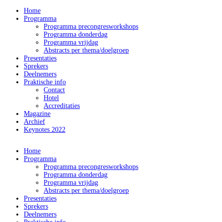
Home
Programma
Programma precongresworkshops
Programma donderdag
Programma vrijdag
Abstracts per thema/doelgroep
Presentaties
Sprekers
Deelnemers
Praktische info
Contact
Hotel
Accreditaties
Magazine
Archief
Keynotes 2022
Home
Programma
Programma precongresworkshops
Programma donderdag
Programma vrijdag
Abstracts per thema/doelgroep
Presentaties
Sprekers
Deelnemers