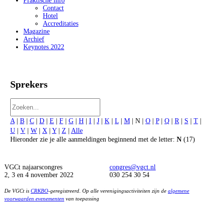
Praktische info
Contact
Hotel
Accreditaties
Magazine
Archief
Keynotes 2022
Sprekers
A
|
B
|
C
|
D
|
E
|
F
|
G
|
H
|
I
|
J
|
K
|
L
|
M
| N |
O
|
P
|
Q
|
R
|
S
|
T
|
U
|
V
|
W
|
X
|
Y
|
Z
|
Alle
Hieronder zie je alle aanmeldingen beginnend met de letter:
N
(17)
VGCt najaarscongres
congres@vgct.nl
2, 3 en 4 november 2022
030 254 30 54
De VGCt is
CRKBO
-geregistreerd. Op alle verenigingsactiviteiten zijn de
algemene
voorwaarden evenementen
van toepassing