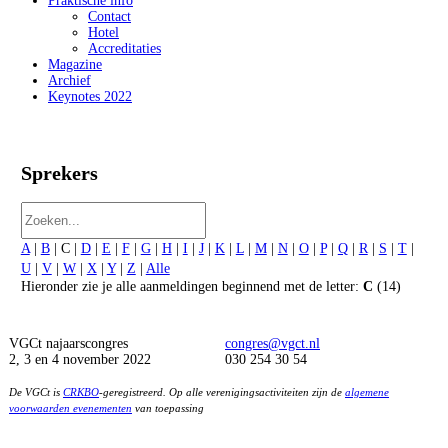
Praktische info
Contact
Hotel
Accreditaties
Magazine
Archief
Keynotes 2022
Sprekers
A
|
B
| C |
D
|
E
|
F
|
G
|
H
|
I
|
J
|
K
|
L
|
M
|
N
|
O
|
P
|
Q
|
R
|
S
|
T
|
U
|
V
|
W
|
X
|
Y
|
Z
|
Alle
Hieronder zie je alle aanmeldingen beginnend met de letter:
C
(14)
VGCt najaarscongres
congres@vgct.nl
2, 3 en 4 november 2022
030 254 30 54
De VGCt is
CRKBO
-geregistreerd. Op alle verenigingsactiviteiten zijn de
algemene
voorwaarden evenementen
van toepassing