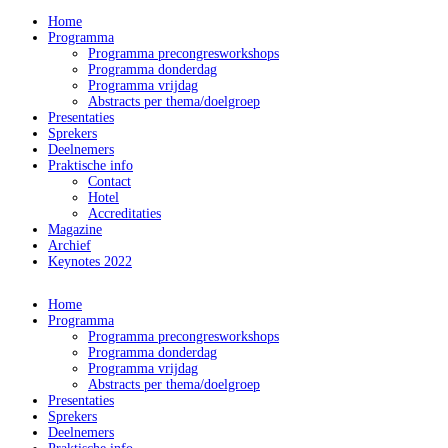
Home
Programma
Programma precongresworkshops
Programma donderdag
Programma vrijdag
Abstracts per thema/doelgroep
Presentaties
Sprekers
Deelnemers
Praktische info
Contact
Hotel
Accreditaties
Magazine
Archief
Keynotes 2022
Home
Programma
Programma precongresworkshops
Programma donderdag
Programma vrijdag
Abstracts per thema/doelgroep
Presentaties
Sprekers
Deelnemers