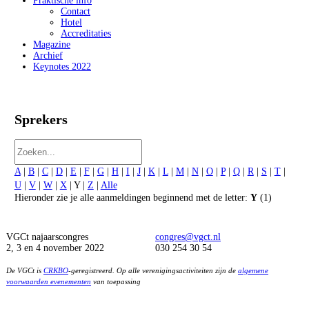
Praktische info
Contact
Hotel
Accreditaties
Magazine
Archief
Keynotes 2022
Sprekers
A
|
B
|
C
|
D
|
E
|
F
|
G
|
H
|
I
|
J
|
K
|
L
|
M
|
N
|
O
|
P
|
Q
|
R
|
S
|
T
|
U
|
V
|
W
|
X
| Y |
Z
|
Alle
Hieronder zie je alle aanmeldingen beginnend met de letter:
Y
(1)
VGCt najaarscongres
congres@vgct.nl
2, 3 en 4 november 2022
030 254 30 54
De VGCt is
CRKBO
-geregistreerd. Op alle verenigingsactiviteiten zijn de
algemene
voorwaarden evenementen
van toepassing