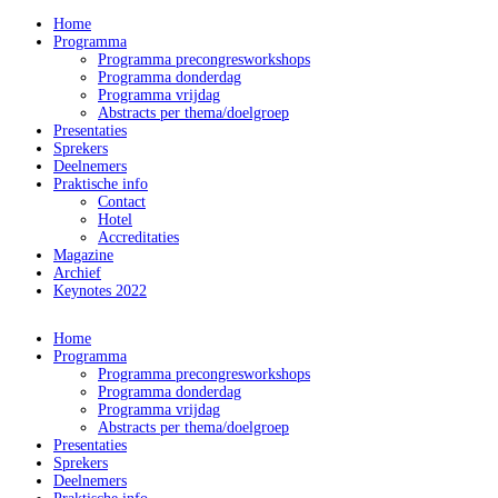
Home
Programma
Programma precongresworkshops
Programma donderdag
Programma vrijdag
Abstracts per thema/doelgroep
Presentaties
Sprekers
Deelnemers
Praktische info
Contact
Hotel
Accreditaties
Magazine
Archief
Keynotes 2022
Home
Programma
Programma precongresworkshops
Programma donderdag
Programma vrijdag
Abstracts per thema/doelgroep
Presentaties
Sprekers
Deelnemers