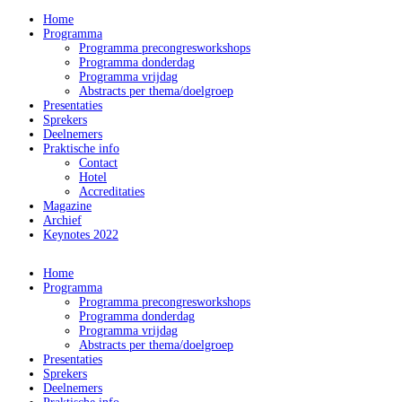
Home
Programma
Programma precongresworkshops
Programma donderdag
Programma vrijdag
Abstracts per thema/doelgroep
Presentaties
Sprekers
Deelnemers
Praktische info
Contact
Hotel
Accreditaties
Magazine
Archief
Keynotes 2022
Home
Programma
Programma precongresworkshops
Programma donderdag
Programma vrijdag
Abstracts per thema/doelgroep
Presentaties
Sprekers
Deelnemers