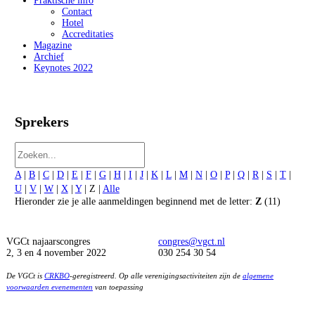
Praktische info
Contact
Hotel
Accreditaties
Magazine
Archief
Keynotes 2022
Sprekers
A
|
B
|
C
|
D
|
E
|
F
|
G
|
H
|
I
|
J
|
K
|
L
|
M
|
N
|
O
|
P
|
Q
|
R
|
S
|
T
|
U
|
V
|
W
|
X
|
Y
| Z |
Alle
Hieronder zie je alle aanmeldingen beginnend met de letter:
Z
(11)
VGCt najaarscongres
congres@vgct.nl
2, 3 en 4 november 2022
030 254 30 54
De VGCt is
CRKBO
-geregistreerd. Op alle verenigingsactiviteiten zijn de
algemene
voorwaarden evenementen
van toepassing