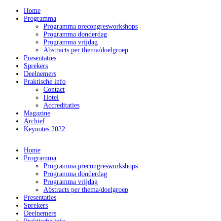
Home
Programma
Programma precongresworkshops
Programma donderdag
Programma vrijdag
Abstracts per thema/doelgroep
Presentaties
Sprekers
Deelnemers
Praktische info
Contact
Hotel
Accreditaties
Magazine
Archief
Keynotes 2022
Home
Programma
Programma precongresworkshops
Programma donderdag
Programma vrijdag
Abstracts per thema/doelgroep
Presentaties
Sprekers
Deelnemers