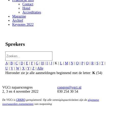
Praktische info
Contact
Hotel
Accreditaties
Magazine
Archief
Keynotes 2022
Sprekers
A
|
B
|
C
|
D
|
E
|
F
|
G
|
H
|
I
|
J
| K |
L
|
M
|
N
|
O
|
P
|
Q
|
R
|
S
|
T
|
U
|
V
|
W
|
X
|
Y
|
Z
|
Alle
Hieronder zie je alle aanmeldingen beginnend met de letter:
K
(54)
VGCt najaarscongres
congres@vgct.nl
2, 3 en 4 november 2022
030 254 30 54
De VGCt is
CRKBO
-geregistreerd. Op alle verenigingsactiviteiten zijn de
algemene
voorwaarden evenementen
van toepassing