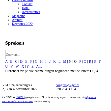
Praktische info
Contact
Hotel
Accreditaties
Magazine
Archief
Keynotes 2022
Sprekers
A
|
B
|
C
|
D
|
E
|
F
|
G
|
H
|
I
|
J
|
K
|
L
|
M
|
N
| O |
P
|
Q
|
R
|
S
|
T
|
U
|
V
|
W
|
X
|
Y
|
Z
|
Alle
Hieronder zie je alle aanmeldingen beginnend met de letter:
O
(3)
VGCt najaarscongres
congres@vgct.nl
2, 3 en 4 november 2022
030 254 30 54
De VGCt is
CRKBO
-geregistreerd. Op alle verenigingsactiviteiten zijn de
algemene
voorwaarden evenementen
van toepassing