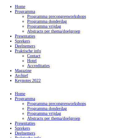
Home
Programma
Programma precongresworkshops
Programma donderdag
Programma vrijdag
Abstracts per thema/doelgroep
Presentaties
Sprekers
Deelnemers
Praktische info
Contact
Hotel
Accreditaties
Magazine
Archief
Keynotes 2022
Home
Programma
Programma precongresworkshops
Programma donderdag
Programma vrijdag
Abstracts per thema/doelgroep
Presentaties
Sprekers
Deelnemers