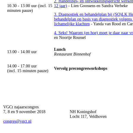
2. Handelings- en ontwikkelingsgericht werken
12 jaar)
- Lien Goossens en Sandra Verbeke
10.30 - 13.00 uur (incl. 15
minuten pauze)
3. Diagnostiek en behandelplan bij (SO)LK Het
behandelplan op basis van diagnostiek volgens
lichamelijke klachten
- Yanda van Rood en Car
4. Seks! Waarom (en hoe) moet je daar naar vr
en Noortje Roussel
Lunch
13.00 - 14.00 uur
Restaurant Binnenhof
14.00 - 17.00 uur
Vervolg precongresworkshops
(incl. 15 minuten pauze)
VGCt najaarscongres
7, 8 en 9 november 2018
NH Koningshof
Locht 117, Veldhoven
congres@vgct.nl