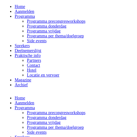
Home
Aanmelden
Programma
Programma precongresworkshops
Programma donderdag
Programma vrijdag
Programma per thema/doelgroep
Side events
Sprekers
Deelnemerslijst
Praktische info
Partners
Contact
Hotel
Locatie en vervoer
Magazine
Archief
Home
Aanmelden
Programma
Programma precongresworkshops
Programma donderdag
Programma vrijdag
Programma per thema/doelgroep
Side events