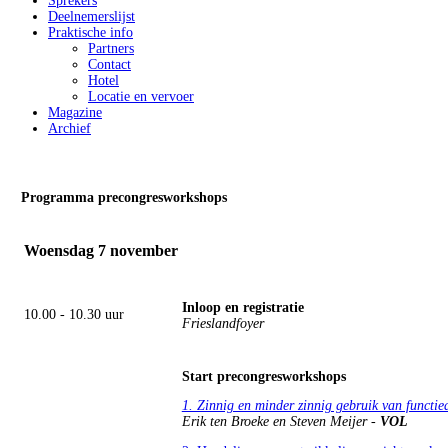
Sprekers
Deelnemerslijst
Praktische info
Partners
Contact
Hotel
Locatie en vervoer
Magazine
Archief
Programma precongresworkshops
Woensdag 7 november
Inloop en registratie
10.00 - 10.30 uur
Frieslandfoyer
Start precongresworkshops
1. Zinnig en minder zinnig gebruik van functi
Erik ten Broeke en Steven Meijer -
VOL