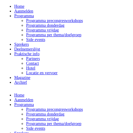
Home
Aanmelden
Programma
Programma precongresworkshops
Programma donderdag
Programma vrijdag
Programma per thema/doelgroep
Side events
Sprekers
Deelnemerslijst
Praktische info
Partners
Contact
Hotel
Locatie en vervoer
Magazine
Archief
Home
Aanmelden
Programma
Programma precongresworkshops
Programma donderdag
Programma vrijdag
Programma per thema/doelgroep
Side events