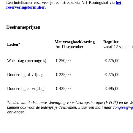
Een hotelkamer reserveer je rechtstreeks via NH-Koningshof via
het
reserveringsformulier
.
Deelnameprijzen
Met vroegboekkorting
Regulier
Leden*
t/m 11 september
vanaf 12 septem
Woensdag (precongres)
€ 250,00
€ 275,00
Donderdag of vrijdag
€ 225,00
€ 275,00
Donderdag en vrijdag
€ 425,00
€ 495,00
*Leden van de Vlaamse Vereniging voor Gedragstherapie (VVGT) en de Ve
kunnen ook voor de ledenprijs deelnemen. Stuur een mail naar
congres@vgc
ontvangen.