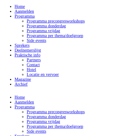
Home
Aanmelden
Programma
Programma precongresworkshops
Programma donderdag
Programma vrijdag
Programma per thema/doelgroep
Side events
Sprekers
Deelnemerslijst
Praktische info
Partners
Contact
Hotel
Locatie en vervoer
Magazine
Archief
Home
Aanmelden
Programma
Programma precongresworkshops
Programma donderdag
Programma vrijdag
Programma per thema/doelgroep
Side events