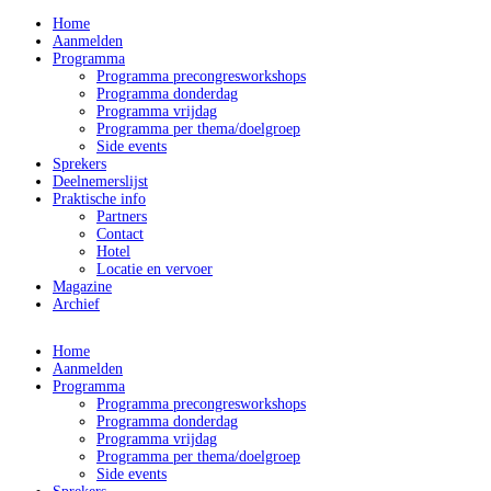
Home
Aanmelden
Programma
Programma precongresworkshops
Programma donderdag
Programma vrijdag
Programma per thema/doelgroep
Side events
Sprekers
Deelnemerslijst
Praktische info
Partners
Contact
Hotel
Locatie en vervoer
Magazine
Archief
Home
Aanmelden
Programma
Programma precongresworkshops
Programma donderdag
Programma vrijdag
Programma per thema/doelgroep
Side events