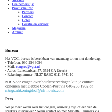
Sprekers
Deelnemerslijst
Praktische info
Partners
Contact
Hotel
Locatie en vervoer
Magazine
Archief
Bureau
Het VGCt-bureau is bereikbaar van maandag tot en met donderdag:
• Telefoon: 030-254 3054
• Mail:
congres@vgct.nl
• Adres: Lunettenbaan 57, 3524 GA Utrecht
• Rekeningnummer: NL27 RABO 0111 5741 10
oor vragen over hotelreserveringen kun je contact
N.B. V
opnemen met Debbie Coolen-Post via
040-258 1902 of
mtngs.nhkoningshof@nh-hotels.com
.
Pers
Wil je meer weten over het congres, aanwezig zijn of een van de
sprekers interviewen? Neem contact op met Mariëtte Lammers via