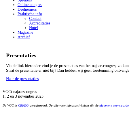
Sprekers
Online congres
Deelnemers
Praktische info
Contact
Accreditaties
Hotel
Magazine
Archief
Presentaties
Via de link hieronder vind je de presentaties van het najaarscongres, zo kun 
Staat de presentatie er niet bij? Dan hebben wij geen toestemming ontvang
Naar de presentaties
VGCt najaarscongres
1, 2 en 3 november 2023
De VGCt is
CRKBO
-geregistreerd. Op alle verenigingsactiviteiten zijn de
algemene voorwaarde