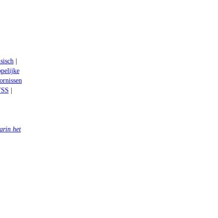
sisch
|
pelijke
ornissen
TSS
|
arin het