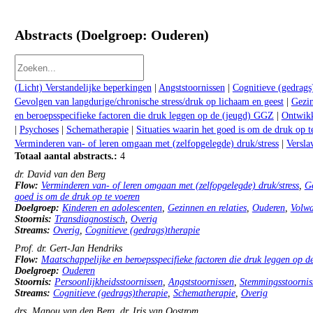
Abstracts (Doelgroep: Ouderen)
(Licht) Verstandelijke beperkingen
|
Angststoornissen
|
Cognitieve (gedrags
Gevolgen van langdurige/chronische stress/druk op lichaam en geest
|
Gezin
en beroepsspecifieke factoren die druk leggen op de (jeugd) GGZ
|
Ontwikk
|
Psychoses
|
Schematherapie
|
Situaties waarin het goed is om de druk op t
Verminderen van- of leren omgaan met (zelfopgelegde) druk/stress
|
Versla
Totaal aantal abstracts.:
4
Symposium: GGZ innovaties voorbij de DSM: de mens als complex systeem
dr. David van den Berg
Flow:
Verminderen van- of leren omgaan met (zelfopgelegde) druk/stress
,
Ge
goed is om de druk op te voeren
Doelgroep:
Kinderen en adolescenten
,
Gezinnen en relaties
,
Ouderen
,
Volwa
Stoornis:
Transdiagnostisch
,
Overig
Streams:
Overig
,
Cognitieve (gedrags)therapie
Symposium: Nooit te oud voor psychotherapie!
Prof. dr. Gert-Jan Hendriks
Flow:
Maatschappelijke en beroepsspecifieke factoren die druk leggen op 
Doelgroep:
Ouderen
Stoornis:
Persoonlijkheidsstoornissen
,
Angststoornissen
,
Stemmingsstoornis
Streams:
Cognitieve (gedrags)therapie
,
Schematherapie
,
Overig
Workshop: rTMS: Wat is het, en hoe combineer je het met CGT?
drs. Manou van den Berg
,
dr. Iris van Oostrom