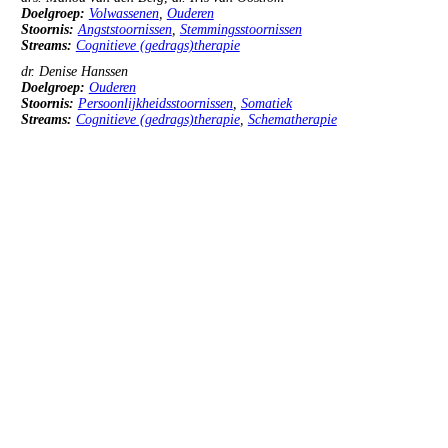
Doelgroep:
Volwassenen
,
Ouderen
Stoornis:
Angststoornissen
,
Stemmingsstoornissen
Streams:
Cognitieve (gedrags)therapie
Symposium: Jong van geest? Psychologische behandeling van oudere volwassenen met complexe problema
dr. Denise Hanssen
Doelgroep:
Ouderen
Stoornis:
Persoonlijkheidsstoornissen
,
Somatiek
Streams:
Cognitieve (gedrags)therapie
,
Schematherapie