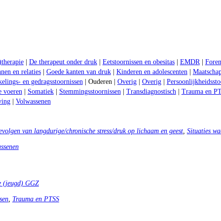
)therapie
|
De therapeut onder druk
|
Eetstoornissen en obesitas
|
EMDR
|
Foren
nen en relaties
|
Goede kanten van druk
|
Kinderen en adolescenten
|
Maatschap
elings- en gedragsstoornissen
| Ouderen |
Overig
|
Overig
|
Persoonlijkheidssto
e voeren
|
Somatiek
|
Stemmingsstoornissen
|
Transdiagnostisch
|
Trauma en P
ving
|
Volwassenen
volgen van langdurige/chronische stress/druk op lichaam en geest
,
Situaties wa
ssenen
de (jeugd) GGZ
sen
,
Trauma en PTSS