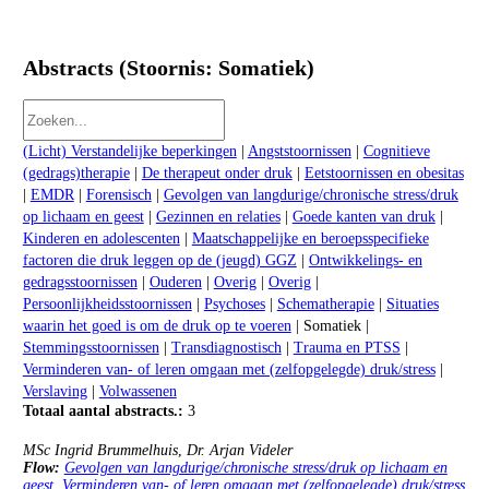
Abstracts (Stoornis: Somatiek)
(Licht) Verstandelijke beperkingen
|
Angststoornissen
|
Cognitieve
(gedrags)therapie
|
De therapeut onder druk
|
Eetstoornissen en obesitas
|
EMDR
|
Forensisch
|
Gevolgen van langdurige/chronische stress/druk
op lichaam en geest
|
Gezinnen en relaties
|
Goede kanten van druk
|
Kinderen en adolescenten
|
Maatschappelijke en beroepsspecifieke
factoren die druk leggen op de (jeugd) GGZ
|
Ontwikkelings- en
gedragsstoornissen
|
Ouderen
|
Overig
|
Overig
|
Persoonlijkheidsstoornissen
|
Psychoses
|
Schematherapie
|
Situaties
waarin het goed is om de druk op te voeren
| Somatiek |
Stemmingsstoornissen
|
Transdiagnostisch
|
Trauma en PTSS
|
Verminderen van- of leren omgaan met (zelfopgelegde) druk/stress
|
Verslaving
|
Volwassenen
Totaal aantal abstracts.:
3
Workshop: Het belang van het bespreken van de langetermijneffecten van het als kind opgegroeid zijn
met een ouder met een psychische stoornis.
MSc Ingrid Brummelhuis
,
Dr. Arjan Videler
Flow:
Gevolgen van langdurige/chronische stress/druk op lichaam en
geest
,
Verminderen van- of leren omgaan met (zelfopgelegde) druk/stress