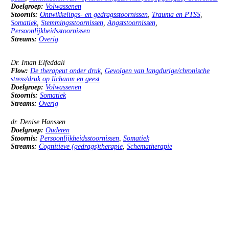
Doelgroep:
Volwassenen
Stoornis:
Ontwikkelings- en gedragsstoornissen
,
Trauma en PTSS
,
Somatiek
,
Stemmingsstoornissen
,
Angststoornissen
,
Persoonlijkheidsstoornissen
Streams:
Overig
Lezing: Verlichting voor aanhoudende lichamelijke klachten (ALK): onderzoeksagenda voor medisch
niet voldoende verklaarde lichamelijke klachten vanuit het perspectief van patiënten, naasten en
zorgverleners.
Dr. Iman Elfeddali
Flow:
De therapeut onder druk
,
Gevolgen van langdurige/chronische
stress/druk op lichaam en geest
Doelgroep:
Volwassenen
Stoornis:
Somatiek
Streams:
Overig
Symposium: Jong van geest? Psychologische behandeling van oudere volwassenen met complexe
problematiek
dr. Denise Hanssen
Doelgroep:
Ouderen
Stoornis:
Persoonlijkheidsstoornissen
,
Somatiek
Streams:
Cognitieve (gedrags)therapie
,
Schematherapie