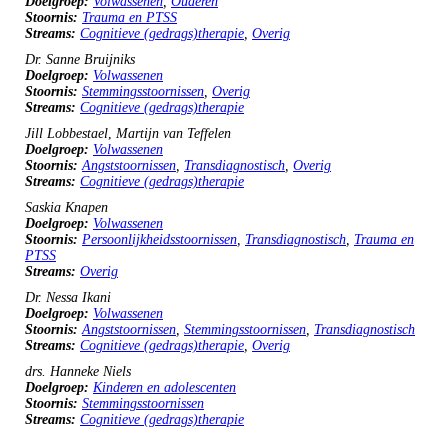
Doelgroep:
Volwassenen
,
Ouderen
Stoornis:
Trauma en PTSS
Streams:
Cognitieve (gedrags)therapie
,
Overig
Symposium: Wat werkt voor wie in psychotherapie voor depressie? The truth is in the data.
Dr. Sanne Bruijniks
Doelgroep:
Volwassenen
Stoornis:
Stemmingsstoornissen
,
Overig
Streams:
Cognitieve (gedrags)therapie
Workshop: Add-on van imaginaire technieken bij CGT
Jill Lobbestael
,
Martijn van Teffelen
Doelgroep:
Volwassenen
Stoornis:
Angststoornissen
,
Transdiagnostisch
,
Overig
Streams:
Cognitieve (gedrags)therapie
Workshop: Kwestie van epistemisch vertrouwen
Saskia Knapen
Doelgroep:
Volwassenen
Stoornis:
Persoonlijkheidsstoornissen
,
Transdiagnostisch
,
Trauma en
PTSS
Streams:
Overig
Symposium: 50 Shades of Truth: Individuele veranderingen als voorspellers van behandelsucces
Dr. Nessa Ikani
Doelgroep:
Volwassenen
Stoornis:
Angststoornissen
,
Stemmingsstoornissen
,
Transdiagnostisch
Streams:
Cognitieve (gedrags)therapie
,
Overig
Symposium: Depressie en suicidaliteit bij jongeren: risicofactoren, preventie en behandeling
drs. Hanneke Niels
Doelgroep:
Kinderen en adolescenten
Stoornis:
Stemmingsstoornissen
Streams:
Cognitieve (gedrags)therapie
Workshop: Wat niet gezien en onbesproken blijft. Workshop over systemisch communiceren over
waarheid en geweld.