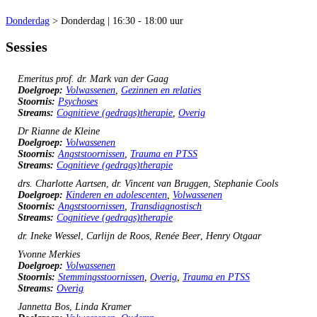
Donderdag
> Donderdag | 16:30 - 18:00 uur
Sessies
Clinical Masterclass: Complottheorieën in therapie
Emeritus prof. dr. Mark van der Gaag
Doelgroep:
Volwassenen
,
Gezinnen en relaties
Stoornis:
Psychoses
Streams:
Cognitieve (gedrags)therapie
,
Overig
Symposium: Inhibitoir leren tijdens exposure: van het lab naar de praktijk
Dr Rianne de Kleine
Doelgroep:
Volwassenen
Stoornis:
Angststoornissen
,
Trauma en PTSS
Streams:
Cognitieve (gedrags)therapie
Workshop: Fantasie als superkracht - imaginaire rescripting bij sociale angst en dwangstoornis
drs. Charlotte Aartsen
,
dr. Vincent van Bruggen
,
Stephanie Cools
Doelgroep:
Kinderen en adolescenten
,
Volwassenen
Stoornis:
Angststoornissen
,
Transdiagnostisch
Streams:
Cognitieve (gedrags)therapie
Paneldiscussie: Preverbaal trauma: wat moeten we ermee?
dr. Ineke Wessel
,
Carlijn de Roos
,
Renée Beer
,
Henry Otgaar
Workshop: The truth is out there: Geen seks in de spreekkamer
Yvonne Merkies
Doelgroep:
Volwassenen
Stoornis:
Stemmingsstoornissen
,
Overig
,
Trauma en PTSS
Streams:
Overig
Workshop: Traumatische rouw en het imaginaire gesprek met de overledene
Jannetta Bos
,
Linda Kramer