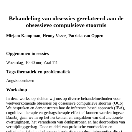
Behandeling van obsessies gerelateerd aan de
obsessieve compulsieve stoornis
Mirjam Kampman
,
Henny Visser
,
Patricia van Oppen
Opgenomen in sessies
Woensdag, 10.30 uur, Zaal 111
Tags thematiek en problematiek
Angststoornissen
Workshop
In deze workshop richten wij ons op diverse behandelmethoden voor
veelvoorkomende obsessies bij obsessieve compulsieve stoornis (OCS).
We bespreken en demonstreren hoe de inference based approach (IBA),
cognitieve therapie en gedragstherapie effectief kunnen worden ingezet.
Daarbij gaan we in op het herkennen en aanpakken van disfunctionele
overtuigingen, het veranderen van denkpatronen en het doorbreken van
vermijdingsgedrag. Door middel van praktische voorbeelden en
oefeningen krijgen deelnemers handvatten om deze interventies direct