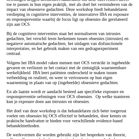
toe te passen in hun eigen praktijk, met als doel het verminderen van de
impact van obsessieve gedachten. Deze workshop biedt behandelaren
verdieping in cognitieve interventies, de innovatieve IBA en exposure
en responspreventie waarbij de focus ligt op obsessies die gerelateerd
zijn aan OCS.
Bij de cognitieve interventies staat het normaliseren van intrusies
gedachten, het verschil leren herkennen tussen obsessies (intrusies) en
negatieve automatische gedachten, het uitdagen van disfunctionele
interpretaties, en het gebruik maken van een gedragsexperiment
centraal.
Volgens het IBA model raken mensen met OCS verstrikt in ingebeelde
gevaren en verliezen ze het contact met de zintuiglijk waarneembare
werkelijkheid. IBA leert patiënten onderscheid te maken tussen
verbeelding en realiteit, en weer te vertrouwen op hun eigen
waarneming in plaats van op (ingebeelde) obsessieve gedachten.
En als laatste wordt er aandacht besteed aan specifieke exposure en
responspreventie oefeningen voor OCS obsessies. Op welke manieren
kun je exposure doen aan intrusies en obsessies.
Het doel van deze workshop is dat behandelaren zich beter toegerust
voelen om obsessies bij OCS effectief te behandelen, door kennis en
praktische handvatten te bieden voor verschillende evidence-based
behandelmethoden.
De werkvormen die worden gebruikt zijn het bespreken van theorie,