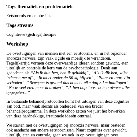
Tags thematiek en problematiek
Eetstoornissen en obesitas
Tags streams
Cognitieve (gedrags)therapie
Workshop
De overtuigingen van mensen met een eetstoornis, en in het bijzonder
anorexia nervosa, zijn vaak rigide en moeilijk te veranderen.
Tegelijkertijd vormen deze overwaardige ideeën rondom gewicht, eten,
uiterlijk en controle de kern van de psychopathologie. Denk aan
gedachten als:
“Als ik dun ben, ben ik gelukkig”, “Als ik dik ben, wijst
iedereen me af”, “Ik moet onder de 50 kg blijven”, “Patat en taart zijn
verboden”, “Bewegen is gezond dus ik moet elke dag 5 km hardlopen”,
“Na te veel eten moet ik braken”, “Ik ben hopeloos: ik heb alweer alles
opgegeten...”
In bestaande behandelprotocollen komt het uitdagen van deze cognities
aan bod, maar vaak slechts als onderdeel van een breder
behandelprogramma. In deze workshop zetten we juist het bewerken
van deze hardnekkige, irrationele ideeën centraal.
We starten met de overtuigingen bij anorexia nervosa, maar besteden
ook aandacht aan andere eetstoornissen. Naast cognities over gewicht,
uiterlijk, eten en controle, gaan we ook in op overtuigingen over