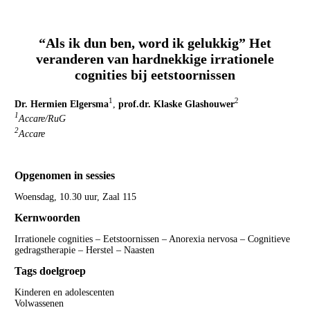
“Als ik dun ben, word ik gelukkig” Het
veranderen van hardnekkige irrationele
cognities bij eetstoornissen
1
2
Dr. Hermien Elgersma
,
prof.dr. Klaske Glashouwer
1
Accare/RuG
2
Accare
Opgenomen in sessies
Woensdag, 10.30 uur, Zaal 115
Kernwoorden
Irrationele cognities – Eetstoornissen – Anorexia nervosa – Cognitieve
gedragstherapie – Herstel – Naasten
Tags doelgroep
Kinderen en adolescenten
Volwassenen