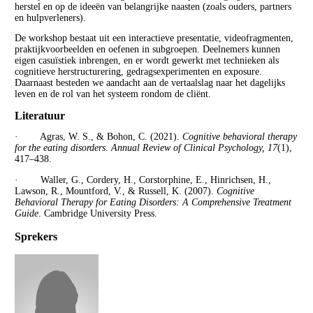
herstel en op de ideeën van belangrijke naasten (zoals ouders, partners
en hulpverleners).
De workshop bestaat uit een interactieve presentatie, videofragmenten,
praktijkvoorbeelden en oefenen in subgroepen. Deelnemers kunnen
eigen casuïstiek inbrengen, en er wordt gewerkt met technieken als
cognitieve herstructurering, gedragsexperimenten en exposure.
Daarnaast besteden we aandacht aan de vertaalslag naar het dagelijks
leven en de rol van het systeem rondom de cliënt.
Literatuur
· Agras, W. S., & Bohon, C. (2021).
Cognitive behavioral therapy
for the eating disorders
.
Annual Review of Clinical Psychology, 17
(1),
417–438.
· Waller, G., Cordery, H., Corstorphine, E., Hinrichsen, H.,
Lawson, R., Mountford, V., & Russell, K. (2007).
Cognitive
Behavioral Therapy for Eating Disorders: A Comprehensive Treatment
Guide
. Cambridge University Press.
Sprekers