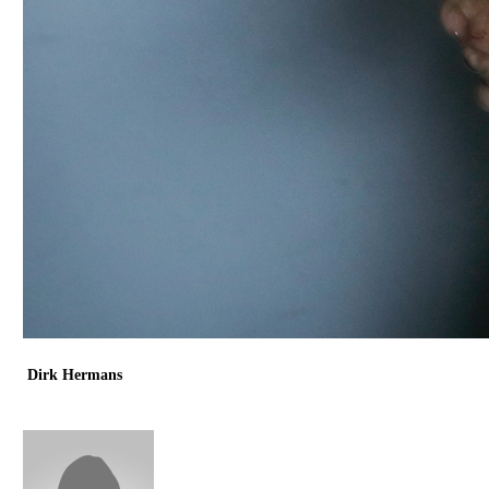
Dirk Hermans
KU Leuven
Hoogleraar