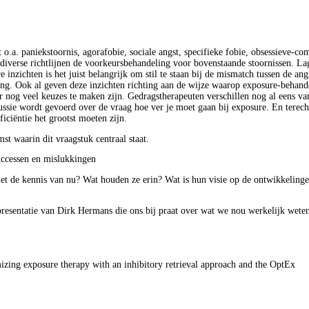
.a. paniekstoornis, agorafobie, sociale angst, specifieke fobie, obsessieve-co
 diverse richtlijnen de voorkeursbehandeling voor bovenstaande stoornissen. La
nzichten is het juist belangrijk om stil te staan bij de mismatch tussen de ang
ning. Ook al geven deze inzichten richting aan de wijze waarop exposure-behand
er nog veel keuzes te maken zijn. Gedragstherapeuten verschillen nog al eens v
cussie wordt gevoerd over de vraag hoe ver je moet gaan bij exposure. En terech
ficiëntie het grootst moeten zijn.
st waarin dit vraagstuk centraal staat.
successen en mislukkingen
et de kennis van nu? Wat houden ze erin? Wat is hun visie op de ontwikkelinge
presentatie van Dirk Hermans die ons bij praat over wat we nou werkelijk wete
izing exposure therapy with an inhibitory retrieval approach and the OptEx