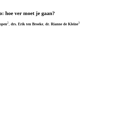
o: hoe ver moet je gaan?
2
3
Oppen
,
drs. Erik ten Broeke
,
dr. Rianne de Kleine