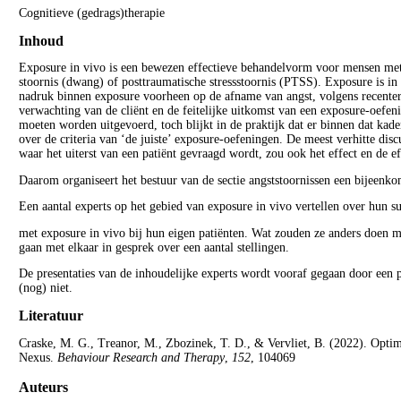
Cognitieve (gedrags)therapie
Inhoud
Exposure in vivo is een bewezen effectieve behandelvorm voor mensen met o
stoornis (dwang) of posttraumatische stressstoornis (PTSS). Exposure is in
nadruk binnen exposure voorheen op de afname van angst, volgens recentere i
verwachting van de cliënt en de feitelijke uitkomst van een exposure-oefe
moeten worden uitgevoerd, toch blijkt in de praktijk dat er binnen dat kad
over de criteria van ‘de juiste’ exposure-oefeningen. De meest verhitte dis
waar het uiterst van een patiënt gevraagd wordt, zou ook het effect en de ef
Daarom organiseert het bestuur van de sectie angststoornissen een bijeenkom
Een aantal experts op het gebied van exposure in vivo vertellen over hun 
met exposure in vivo bij hun eigen patiënten. Wat zouden ze anders doen m
gaan met elkaar in gesprek over een aantal stellingen.
De presentaties van de inhoudelijke experts wordt vooraf gegaan door een 
(nog) niet.
Literatuur
Craske, M. G., Treanor, M., Zbozinek, T. D., & Vervliet, B. (2022). Optim
Nexus.
Behaviour Research and Therapy
,
152
, 104069
Auteurs