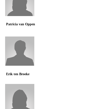
Patricia van Oppen
UMC | VUmc | GGZ inGeest
Klinisch Psycholoog
Erik ten Broeke
Klinisch Psycholoog/Psychotherapeut