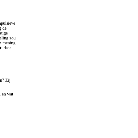
mpulsieve
g de
stige
eling zou
an mening
t: daar
n? Zij
n en wat