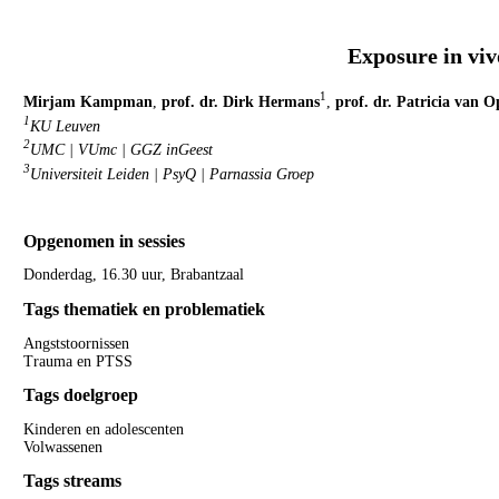
Exposure in viv
1
Mirjam Kampman
,
prof. dr. Dirk Hermans
,
prof. dr. Patricia van 
1
KU Leuven
2
UMC | VUmc | GGZ inGeest
3
Universiteit Leiden | PsyQ | Parnassia Groep
Opgenomen in sessies
Donderdag, 16.30 uur, Brabantzaal
Tags thematiek en problematiek
Angststoornissen
Trauma en PTSS
Tags doelgroep
Kinderen en adolescenten
Volwassenen
Tags streams