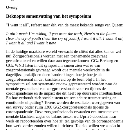
Overig
Beknopte samenvatting van het symposium
“I want it all”, refeert naar één van de meest bekende songs van Queen:
It ain`t much I`m asking, if you want the truth, Here`s to the future,
Hear the cry of youth (hear the cry of youth), I want it all, I want it all,
I want it all and I want it now.
In de huidige maakbare wereld verwacht de cliënt dat alles kan en wel
nu! Zorgprofessionals worden met een toenemende zorgvraag
geconfronteerd en willen daar aan tegemoetkomen. GGz Breburg en
GGz WNB laten in dit symposium samen zien wat er van
zorgprofessionals gevraagd wordt qua mentale veerkracht in de
dagelijkse praktijk en doen handreikingen hoe je hoe je als
zorgprofessional in dat krachtenveld op de been blijft. In het
symposium zal een systematic review gepresenteerd worden naar de
mentale gezondheid van zorgprofessionals voor en tijdens de
coronapandemie en de impact die dit heeft op duurzame inzetbaarheid.
En hoe verhoudt zich sociale steun tot secundaire traumatisering en
emotionele uitputting? Tevens worden de resultaten weergegeven van
een survey onder ruim 1300 GGZ-zorgprofessionals tijdens de
coronapandemie. Deze zorgprofessionals ervaarden een toename van
mentale klachten, zagen de balans tussen werk/privé doorslaan naar
werk en rapporteerden over hoe zij ten gevolge van de coronapandemie
hun werk verder zouden willen inrichten. Tot slot willen we aandacht