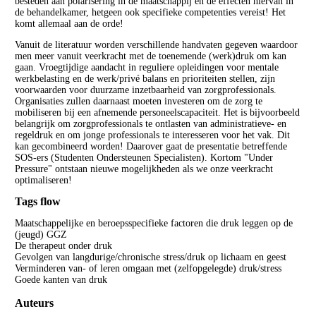
besteden aan polarisering in de maatschappij en de effecten hiervan in
de behandelkamer, hetgeen ook specifieke competenties vereist! Het
komt allemaal aan de orde!
Vanuit de literatuur worden verschillende handvaten gegeven waardoor
men meer vanuit veerkracht met de toenemende (werk)druk om kan
gaan. Vroegtijdige aandacht in reguliere opleidingen voor mentale
werkbelasting en de werk/privé balans en prioriteiten stellen, zijn
voorwaarden voor duurzame inzetbaarheid van zorgprofessionals.
Organisaties zullen daarnaast moeten investeren om de zorg te
mobiliseren bij een afnemende personeelscapaciteit. Het is bijvoorbeeld
belangrijk om zorgprofessionals te ontlasten van administratieve- en
regeldruk en om jonge professionals te interesseren voor het vak. Dit
kan gecombineerd worden! Daarover gaat de presentatie betreffende
SOS-ers (Studenten Ondersteunen Specialisten). Kortom "Under
Pressure" ontstaan nieuwe mogelijkheden als we onze veerkracht
optimaliseren!
Tags flow
Maatschappelijke en beroepsspecifieke factoren die druk leggen op de
(jeugd) GGZ
De therapeut onder druk
Gevolgen van langdurige/chronische stress/druk op lichaam en geest
Verminderen van- of leren omgaan met (zelfopgelegde) druk/stress
Goede kanten van druk
Auteurs