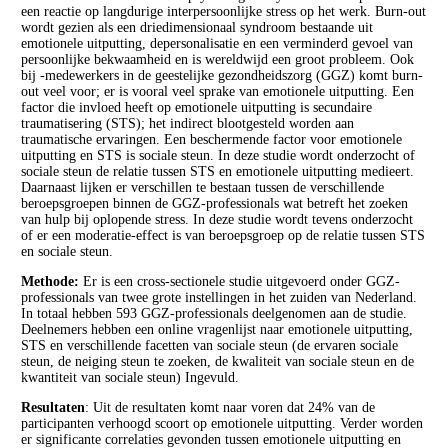
een reactie op langdurige interpersoonlijke stress op het werk. Burn-out
wordt gezien als een driedimensionaal syndroom bestaande uit
emotionele uitputting, depersonalisatie en een verminderd gevoel van
persoonlijke bekwaamheid en is wereldwijd een groot probleem. Ook
bij -medewerkers in de geestelijke gezondheidszorg (GGZ) komt burn-
out veel voor; er is vooral veel sprake van emotionele uitputting. Een
factor die invloed heeft op emotionele uitputting is secundaire
traumatisering (STS); het indirect blootgesteld worden aan
traumatische ervaringen. Een beschermende factor voor emotionele
uitputting en STS is sociale steun. In deze studie wordt onderzocht of
sociale steun de relatie tussen STS en emotionele uitputting medieert.
Daarnaast lijken er verschillen te bestaan tussen de verschillende
beroepsgroepen binnen de GGZ-professionals wat betreft het zoeken
van hulp bij oplopende stress. In deze studie wordt tevens onderzocht
of er een moderatie-effect is van beroepsgroep op de relatie tussen STS
en sociale steun.
Methode:
Er is een cross-sectionele studie uitgevoerd onder GGZ-
professionals van twee grote instellingen in het zuiden van Nederland.
In totaal hebben 593 GGZ-professionals deelgenomen aan de studie.
Deelnemers hebben een online vragenlijst naar emotionele uitputting,
STS en verschillende facetten van sociale steun (de ervaren sociale
steun, de neiging steun te zoeken, de kwaliteit van sociale steun en de
kwantiteit van sociale steun) Ingevuld.
Resultaten
: Uit de resultaten komt naar voren dat 24% van de
participanten verhoogd scoort op emotionele uitputting. Verder worden
er significante correlaties gevonden tussen emotionele uitputting en