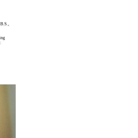
 B.S.,
ing
: