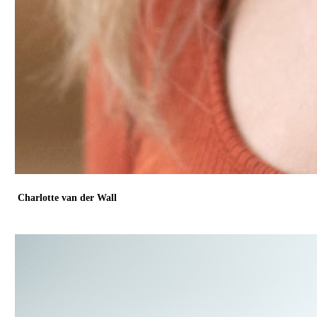
Charlotte van der Wall
KieN
Klinisch psycholoog en Directeur Zorg, Supervisor EMDR en VGCT