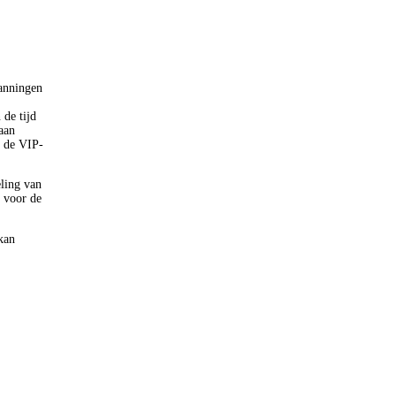
panningen
 de tijd
aan
n de VIP-
ling van
n voor de
kan