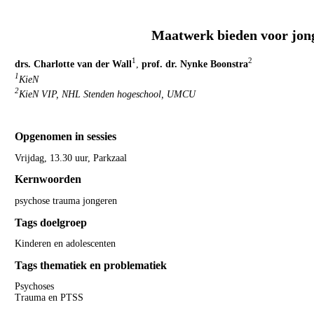
Maatwerk bieden voor jong
1
2
drs. Charlotte van der Wall
,
prof. dr. Nynke Boonstra
1
KieN
2
KieN VIP, NHL Stenden hogeschool, UMCU
Opgenomen in sessies
Vrijdag, 13.30 uur, Parkzaal
Kernwoorden
psychose trauma jongeren
Tags doelgroep
Kinderen en adolescenten
Tags thematiek en problematiek
Psychoses
Trauma en PTSS