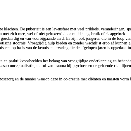
e klachten. De puberteit is een levensfase met veel prikkels, veranderingen, s
en met zich mee, wel of niet geluxeerd door middelengebruik of slaapgebrek.
goedaardig en van voorbijgaande aard. Er zijn ook jongeren die in de loop van
tische stoornis. Vroegtijdig hulp bieden en zonder wachtlijst erop af kunnen g
niseren op basis van de kennis en ervaring die de afgelopen jaren is opgedaan i
n en praktijkvoorbeelden het belang van vroegtijdige onderkenning en behande
susconceptualisatie, de rol van trauma bij psychose en de geldende richtlijne
hosezorg en de manier waarop deze in co-creatie met cliënten en naasten vorm 