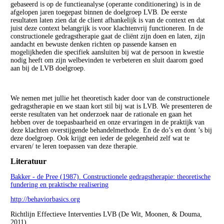
gebaseerd is op de functieanalyse (operante conditionering) is in de
afgelopen jaren toegepast binnen de doelgroep LVB. De eerste
resultaten laten zien dat de client afhankelijk is van de context en dat
juist deze context belangrijk is voor klachtenvrij functioneren. In de
constructionele gedragstherapie gaat de cliënt zijn doen en laten, zijn
aandacht en bewuste denken richten op passende kansen en
mogelijkheden die specifiek aansluiten bij wat de persoon in kwestie
nodig heeft om zijn welbevinden te verbeteren en sluit daarom goed
aan bij de LVB doelgroep.
We nemen met jullie het theoretisch kader door van de constructionele
gedragstherapie en we staan kort stil bij wat is LVB. We presenteren de
eerste resultaten van het onderzoek naar de rationale en gaan het
hebben over de toepasbaarheid en onze ervaringen in de praktijk van
deze klachten overstijgende behandelmethode. En de do’s en dont ’s bij
deze doelgroep. Ook krijgt een ieder de gelegenheid zelf wat te
ervaren/ te leren toepassen van deze therapie.
Literatuur
Bakker - de Pree (1987). Constructionele gedragstherapie: theoretische
fundering en praktische realisering
http://behaviorbasics.org
Richtlijn Effectieve Interventies LVB (De Wit, Moonen, & Douma,
2011).