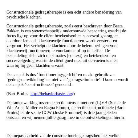
Constructionele gedragstherapie is een echt andere benadering van
psychische klachten.
Constructionele gedragstherapie, zoals eerst beschreven door Beata
Bakker, is een wetenschappelijk onderbouwde benadering waarbij de
focus ligt op voor de cliënt betekenisvol en succesvol gedrag, en
daardoor iemands klachtenvrije functioneren wordt versterkt en
vergroot. Het verhelpt de klachten door de belemmeringen voor
klachtenvrij functioneren te voorkomen of op te heffen. De
behandeling richt zich op situaties (context) en betekenisvol en
succesvolgedrag waarin de cliënt goed mee uit de voeten kan en
waarbij hij geen klachten ervaart.
De aanpak is dus ‘functioneringsgericht’ en maakt gebruik van
‘gedragsontwikkeling’ en niet van ‘gedragseliminatie’. Daarom wordt
de aanpak ‘constructioneel’ genoemd.
(Bart Bruins:
http://behaviorbasics.org
)
De samenwerking tussen de sectie mensen met een (L)VB (Senne de
Wit, Arjan Muller en Ragna Plomp), de sectie constructionele (Bart
Bruins) en de sectie CGW (Joske Prummel) is drie jaar geleden
ontstaan en wij nemen jullie graag mee in de ontwikkelingen hierin.
De toepasbaarheid van de constructionele gedragstherapie, welke