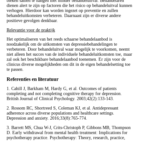
bleken samen te hangen met minder behandeluitval. Behandelaren
dienen alert te zijn op factoren die het risico op behandeluitval kunnen
verhogen. Hierdoor kan worden ingezet op preventie en zullen
behandeluitkomsten verbeteren. Daarnaast zijn er diverse andere
positieve gevolgen denkbaar.
Relevantie voor de praktijk
Het optimaliseren van het reeds schaarse behandelaanbod is
noodzakelijk om de uitkomsten van depressiebehandelingen te
verbeteren. Door behandeluitval waar mogelijk te voorkomen, neemt
niet alleen het succes van de individuele behandeluitkomsten toe, maar
zal ook het beschikbare behandelaanbod toenemen. Er zijn voor de
clinicus diverse mogelijkheden om dit in de eigen behandelsetting toe
te passen.
Referenties en literatuur
1. Cahill J, Barkham M, Hardy G, et al. Outcomes of patients
completing and not completing cognitive therapy for depression.
British Journal of Clinical Psychology. 2003;42(2):133-143.
2. Rossom RC, Shortreed S, Coleman KJ, et al. Antidepressant
adherence across diverse populations and healthcare settings.
Depression and anxiety. 2016;33(8):765-774.
3. Barrett MS, Chua W-J, Crits-Christoph P, Gibbons MB, Thompson
D. Early withdrawal from mental health treatment: Implications for
psychotherapy practice. Psychotherapy: Theory, research, practice,