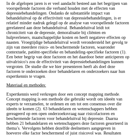
In de afgelopen jaren is er veel aandacht besteed aan het begrijpen van
voorspellende factoren die verband houden met de effecten van
depressiebehandelingen. Ondanks de substantiële impact van
behandeluitval op de effectiviteit van depressiebehandelingen, is er
relatief minder nadruk gelegd op de analyse van voorspellende factoren
gerelateerd aan deze behandeluitval. Behandeluitval leidt tot
chroniciteit van de depressie, demoralisatie bij cliënten en
hulpverleners, maatschappelijke kosten en heeft negatieve effecten op
naasten. Vroegtijdige behandeluitval wordt verondersteld het gevolg te
zijn van meerdere risico- en beschermende factoren, waaronder
contextuele, patiënt-specifieke en behandeling-specifieke factoren (1).
Een beter begrip van deze factoren en het daardoor beter anticiperen op
uitvalrisico's zou de effectiviteit van depressiebehandelingen kunnen
vergroten. De studie die we hier presenteren heeft als doel deze
factoren te onderzoeken door behandelaren en onderzoekers naar hun
expertkennis te vragen.
Materiaal en methodes:
Expertkennis werd verkregen door een concept mapping methode.
Concept mapping is een methode die gebruikt wordt om ideeën van
experts te verzamelen, te ordenen en om tot een consensus over die
ideeën te komen (2). 63 behandelaren en wetenschappers hebben
gereageerd op een open onderzoeksvraag naar risicofactoren en
beschermende factoren voor behandeluitval bij depressie. Daarna
hebben 21 behandelaren en wetenschappers deze factoren gesorteerd in
thema’s. Vervolgens hebben dezelfde deelnemers aangegeven in
hoeverre elke factor beschermend of juist risicovol was. Resultaten