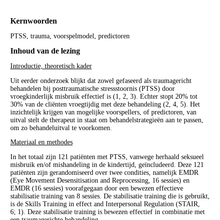
Kernwoorden
PTSS, trauma, voorspelmodel, predictoren
Inhoud van de lezing
Introductie, theoretisch kader
Uit eerder onderzoek blijkt dat zowel gefaseerd als traumagericht
behandelen bij posttraumatische stressstoornis (PTSS) door
vroegkinderlijk misbruik effectief is (1, 2, 3). Echter stopt 20% tot
30% van de cliënten vroegtijdig met deze behandeling (2, 4, 5). Het
inzichtelijk krijgen van mogelijke voorspellers, of predictoren, van
uitval stelt de therapeut in staat om behandelstrategieën aan te passen,
om zo behandeluitval te voorkomen.
Materiaal en methodes
In het totaal zijn 121 patiënten met PTSS, vanwege herhaald seksueel
misbruik en/of mishandeling in de kindertijd, geïncludeerd. Deze 121
patiënten zijn gerandomiseerd over twee condities, namelijk EMDR
(Eye Movement Desensitisation and Reprocessing, 16 sessies) en
EMDR (16 sessies) voorafgegaan door een bewezen effectieve
stabilisatie training van 8 sessies. De stabilisatie training die is gebruikt,
is de Skills Training in effect and Interpersonal Regulation (STAIR,
6; 1). Deze stabilisatie training is bewezen effectief in combinatie met
een traumagerichte behandeling.