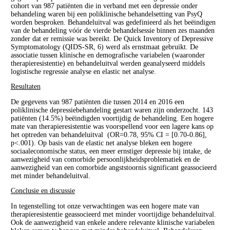
cohort van 987 patiënten die in verband met een depressie onder
behandeling waren bij een poliklinische behandelsetting van PsyQ
worden besproken. Behandeluitval was gedefinieerd als het beëindigen
van de behandeling vóór de vierde behandelsessie binnen zes maanden
zonder dat er remissie was bereikt. De Quick Inventory of Depressive
Symptomatology (QIDS-SR, 6) werd als ernstmaat gebruikt. De
associatie tussen klinische en demografische variabelen (waaronder
therapieresistentie) en behandeluitval werden geanalyseerd middels
logistische regressie analyse en elastic net analyse.
Resultaten
De gegevens van 987 patiënten die tussen 2014 en 2016 een
poliklinische depressiebehandeling gestart waren zijn onderzocht. 143
patiënten (14.5%) beëindigden voortijdig de behandeling. Een hogere
mate van therapieresistentie was voorspellend voor een lagere kans op
het optreden van behandeluitval (OR=0.78, 95% CI = [0.70-0.86],
p<.001). Op basis van de elastic net analyse bleken een hogere
sociaaleconomische status, een meer ernstiger depressie bij intake, de
aanwezigheid van comorbide persoonlijkheidsproblematiek en de
aanwezigheid van een comorbide angststoornis significant geassocieerd
met minder behandeluitval.
Conclusie en discussie
In tegenstelling tot onze verwachtingen was een hogere mate van
therapieresistentie geassocieerd met minder voortijdige behandeluitval.
Ook de aanwezigheid van enkele andere relevante klinische variabelen