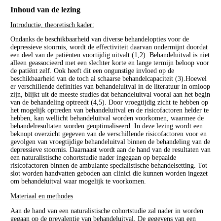
Inhoud van de lezing
Introductie, theoretisch kader:
Ondanks de beschikbaarheid van diverse behandelopties voor de
depressieve stoornis, wordt de effectiviteit daarvan ondermijnt doordat
een deel van de patiënten voortijdig uitvalt (1,2). Behandeluitval is niet
alleen geassocieerd met een slechter korte en lange termijn beloop voor
de patiënt zelf. Ook heeft dit een ongunstige invloed op de
beschikbaarheid van de toch al schaarse behandelcapaciteit (3).Hoewel
er verschillende definities van behandeluitval in de literatuur in omloop
zijn, blijkt uit de meeste studies dat behandeluitval vooral aan het begin
van de behandeling optreedt (4,5). Door vroegtijdig zicht te hebben op
het mogelijk optreden van behandeluitval en de risicofactoren helder te
hebben, kan wellicht behandeluitval worden voorkomen, waarmee de
behandelresultaten worden geoptimaliseerd. In deze lezing wordt een
beknopt overzicht gegeven van de verschillende risicofactoren voor en
gevolgen van vroegtijdige behandeluitval binnen de behandeling van de
depressieve stoornis. Daarnaast wordt aan de hand van de resultaten van
een naturalistische cohortstudie nader ingegaan op bepaalde
risicofactoren binnen de ambulante specialistische behandelsetting. Tot
slot worden handvatten geboden aan clinici die kunnen worden ingezet
om behandeluitval waar mogelijk te voorkomen.
Materiaal en methodes
Aan de hand van een naturalistische cohortstudie zal nader in worden
gegaan op de prevalentie van behandeluitval. De gegevens van een