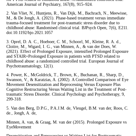
American Journal of Psychiatry, 167(8), 915–924.
2. Van Vliet, N., Huntjens, R., Van Dijk, M., Bachrach, N., Meewisse,
M., & De Jongh, A. (2021). Phase-based treatment versus immediate
trauma-focused treatment for post-traumatic stress disorder due to
childhood abuse: Randomised clinical trial. BJPsych Open, 7(6), E211.
doi:10.1192/bjo.2021.1057
3. Oprel, D. A. C., Hoeboer, C. M., Schoorl, M., Kleine, R. A. d.,
Cloitre, M., Wigard, I. G., van Minnen, A., & van der Does, W.
(2021). Effect of Prolonged Exposure, intensified Prolonged Exposure
and STAIR+Prolonged Exposure in patients with PTSD related to
childhood abuse: a randomized controlled trial. European Journal of
Psychotraumatology, 12(1).
4. Power, K., McGoldrick, T., Brown, K., Buchanan, R., Sharp, D.,
Swanson, V., & Karatzias, A. (2002). A Controlled Comparison of Eye
Movement Desensitization and Reprocessing Versus Exposure Plus
Cognitive Restructuring Versus Waiting List in the Treatment of Post-
traumatic Stress Disorder. Clinical Psychology and Psychotherapy, 9,
299-318.
5. Van den Berg, D.P.G., P.A.J.M. de, Vleugel, B.M. van der, Roos, C.
de., Jongh, A. de,
Minnen, A. van, & Graag, M. van der (2015). Prolonged Exposure vs
EyeMovement
Desensitization and Reprocessing vs Waiting List for Posttraumatic