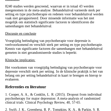
8240 studies werden gescreend, waarvan er in totaal 43 werden
meegenomen in de meta-analyse. Behandeluitval varieerde sterk per
setting en type psychotherapie en redenen voor behandeluitval werden
vaak niet gerapporteerd. Door missende informatie was het niet
mogelijk om statistisch significante factoren te identificeren die
samenhangen met behandeluitval.
Discussie en conclusie
Vroegtijdig beëindiging van psychotherapie voor depressie is
veelvoorkomend en verschilt sterk per setting en type psychotherapie.
Kennis van significante factoren die samenhangen met behandeluitval
gemeten in niet gerandomiseerde studies is beperkt.
Klinische implicaties:
Het voorkomen van vroegtijdig beëindiging van psychotherapie voor
depressie verschilt sterk per setting. In de klinische praktijk is het van
belang om per setting behandeluitval in kaart te brengen en hierop te
evalueren.
Referenties en literatuur
1. Cooper, A. A., & Conklin, L. R. (2015). Dropout from individual
psychotherapy for major depression: A meta-analysis of randomized
clinical trials. Clinical Psychology Review, 40, 57-65.
2. Swift, J. K., Greenberg, R. P., Tompkins, K. A., & Parkin, S. R.