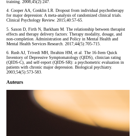
training. 2008;45(2):247.
4. Cooper AA, Conklin LR. Dropout from individual psychotherapy
for major depression: A meta-analysis of randomized clinical trials.
Clinical Psychology Review. 2015;40:57-65.
5. Saxon D, Firth N, Barkham M. The relationship between therapist
effects and therapy delivery factors: Therapy modality, dosage, and
non-completion. Administration and Policy in Mental Health and
Mental Health Services Research. 2017;44(5):705-715.
6. Rush AJ, Trivedi MH, Ibrahim HM, et al. The 16-Item Quick
Inventory of Depressive Symptomatology (QIDS), clinician rating
(QIDS-C), and self-report (QIDS-SR): a psychometric evaluation in
patients with chronic major depression. Biological psychiatry.
2003;54(5):573-583.
Auteurs