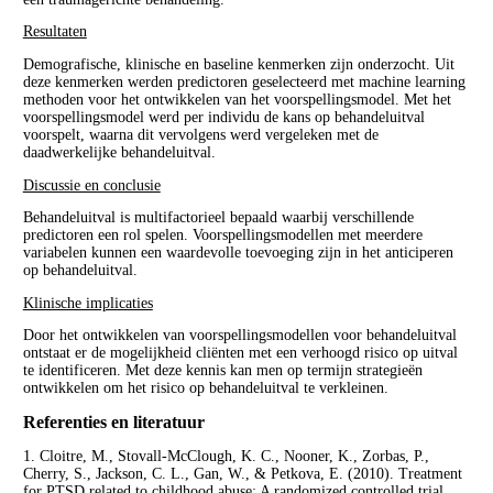
Resultaten
Demografische, klinische en baseline kenmerken zijn onderzocht. Uit
deze kenmerken werden predictoren geselecteerd met machine learning
methoden voor het ontwikkelen van het voorspellingsmodel. Met het
voorspellingsmodel werd per individu de kans op behandeluitval
voorspelt, waarna dit vervolgens werd vergeleken met de
daadwerkelijke behandeluitval.
Discussie en conclusie
Behandeluitval is multifactorieel bepaald waarbij verschillende
predictoren een rol spelen. Voorspellingsmodellen met meerdere
variabelen kunnen een waardevolle toevoeging zijn in het anticiperen
op behandeluitval.
Klinische implicaties
Door het ontwikkelen van voorspellingsmodellen voor behandeluitval
ontstaat er de mogelijkheid cliënten met een verhoogd risico op uitval
te identificeren. Met deze kennis kan men op termijn strategieën
ontwikkelen om het risico op behandeluitval te verkleinen.
Referenties en literatuur
1. Cloitre, M., Stovall-McClough, K. C., Nooner, K., Zorbas, P.,
Cherry, S., Jackson, C. L., Gan, W., & Petkova, E. (2010). Treatment
for PTSD related to childhood abuse: A randomized controlled trial.