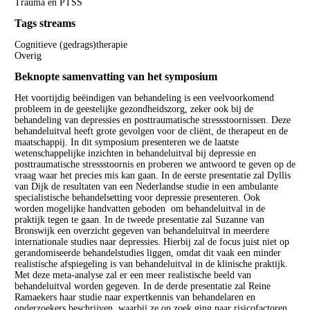
Trauma en PTSS
Tags streams
Cognitieve (gedrags)therapie
Overig
Beknopte samenvatting van het symposium
Het voortijdig beëindigen van behandeling is een veelvoorkomend
probleem in de geestelijke gezondheidszorg, zeker ook bij de
behandeling van depressies en posttraumatische stressstoornissen. Deze
behandeluitval heeft grote gevolgen voor de cliënt, de therapeut en de
maatschappij. In dit symposium presenteren we de laatste
wetenschappelijke inzichten in behandeluitval bij depressie en
posttraumatische stressstoornis en proberen we antwoord te geven op de
vraag waar het precies mis kan gaan. In de eerste presentatie zal Dyllis
van Dijk de resultaten van een Nederlandse studie in een ambulante
specialistische behandelsetting voor depressie presenteren. Ook
worden mogelijke handvatten geboden om behandeluitval in de
praktijk tegen te gaan. In de tweede presentatie zal Suzanne van
Bronswijk een overzicht gegeven van behandeluitval in meerdere
internationale studies naar depressies. Hierbij zal de focus juist niet op
gerandomiseerde behandelstudies liggen, omdat dit vaak een minder
realistische afspiegeling is van behandeluitval in de klinische praktijk.
Met deze meta-analyse zal er een meer realistische beeld van
behandeluitval worden gegeven. In de derde presentatie zal Reine
Ramaekers haar studie naar expertkennis van behandelaren en
onderzoekers beschrijven, waarbij ze op zoek ging naar risicofactoren