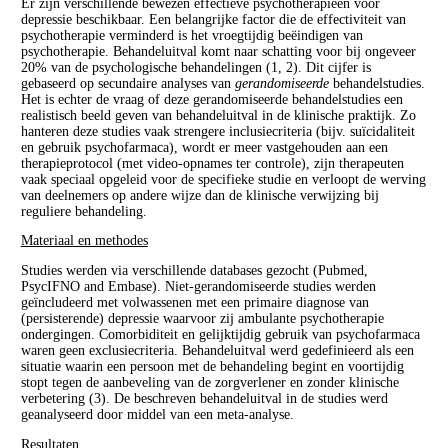
Er zijn verschillende bewezen effectieve psychotherapieën voor
depressie beschikbaar. Een belangrijke factor die de effectiviteit van
psychotherapie verminderd is het vroegtijdig beëindigen van
psychotherapie. Behandeluitval komt naar schatting voor bij ongeveer
20% van de psychologische behandelingen (1, 2). Dit cijfer is
gebaseerd op secundaire analyses van
gerandomiseerde
behandelstudies.
Het is echter de vraag of deze gerandomiseerde behandelstudies een
realistisch beeld geven van behandeluitval in de klinische praktijk. Zo
hanteren deze studies vaak strengere inclusiecriteria (bijv. suïcidaliteit
en gebruik psychofarmaca), wordt er meer vastgehouden aan een
therapieprotocol (met video-opnames ter controle), zijn therapeuten
vaak speciaal opgeleid voor de specifieke studie en verloopt de werving
van deelnemers op andere wijze dan de klinische verwijzing bij
reguliere behandeling.
Materiaal en methodes
Studies werden via verschillende databases gezocht (Pubmed,
PsycIFNO and Embase). Niet-gerandomiseerde studies werden
geïncludeerd met volwassenen met een primaire diagnose van
(persisterende) depressie waarvoor zij ambulante psychotherapie
ondergingen. Comorbiditeit en gelijktijdig gebruik van psychofarmaca
waren geen exclusiecriteria. Behandeluitval werd gedefinieerd als een
situatie waarin een persoon met de behandeling begint en voortijdig
stopt tegen de aanbeveling van de zorgverlener en zonder klinische
verbetering (3). De beschreven behandeluitval in de studies werd
geanalyseerd door middel van een meta-analyse.
Resultaten