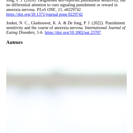
Jong, P. J. (2020). Heightened self-reported punishment sensitivity, but
no differential attention to cues signaling punishment or reward in
anorexia nervosa.
PLoS ONE
,
15
, e0229742.
https://doi.org/10.1371/journal.pone.0229742
Jonker, N. C., Glashouwer, K. A. & De Jong, P. J. (2022). Punishment
sensitivity and the course of anorexia nervosa.
International Journal of
Eating Disorders,
1-6.
https://doi.org/10.1002/eat.23707
.
Auteurs