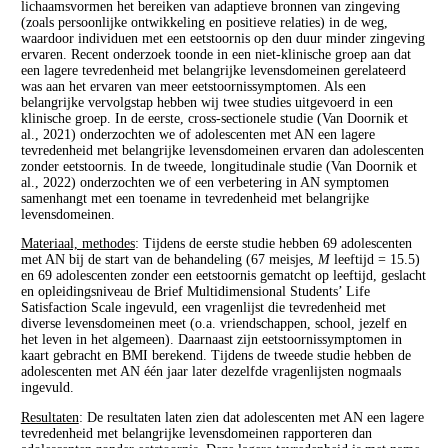
lichaamsvormen het bereiken van adaptieve bronnen van zingeving
(zoals persoonlijke ontwikkeling en positieve relaties) in de weg,
waardoor individuen met een eetstoornis op den duur minder zingeving
ervaren. Recent onderzoek toonde in een niet-klinische groep aan dat
een lagere tevredenheid met belangrijke levensdomeinen gerelateerd
was aan het ervaren van meer eetstoornissymptomen. Als een
belangrijke vervolgstap hebben wij twee studies uitgevoerd in een
klinische groep. In de eerste, cross-sectionele studie (Van Doornik et
al., 2021) onderzochten we of adolescenten met AN een lagere
tevredenheid met belangrijke levensdomeinen ervaren dan adolescenten
zonder eetstoornis. In de tweede, longitudinale studie (Van Doornik et
al., 2022) onderzochten we of een verbetering in AN symptomen
samenhangt met een toename in tevredenheid met belangrijke
levensdomeinen.
Materiaal, methodes
: Tijdens de eerste studie hebben 69 adolescenten
met AN bij de start van de behandeling (67 meisjes,
M
leeftijd = 15.5)
en 69 adolescenten zonder een eetstoornis gematcht op leeftijd, geslacht
en opleidingsniveau de Brief Multidimensional Students’ Life
Satisfaction Scale ingevuld, een vragenlijst die tevredenheid met
diverse levensdomeinen meet (o.a. vriendschappen, school, jezelf en
het leven in het algemeen). Daarnaast zijn eetstoornissymptomen in
kaart gebracht en BMI berekend. Tijdens de tweede studie hebben de
adolescenten met AN één jaar later dezelfde vragenlijsten nogmaals
ingevuld.
Resultaten
: De resultaten laten zien dat adolescenten met AN een lagere
tevredenheid met belangrijke levensdomeinen rapporteren dan