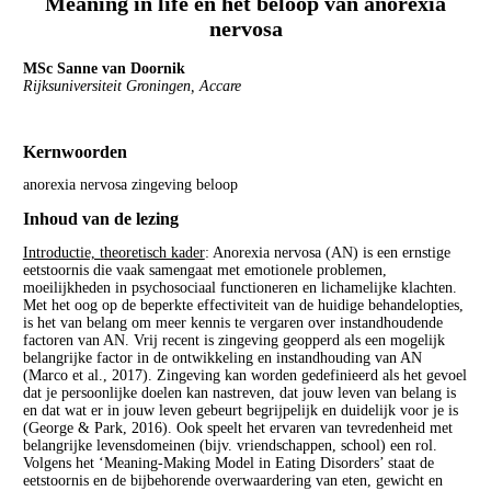
Meaning in life en het beloop van anorexia
nervosa
MSc Sanne van Doornik
Rijksuniversiteit Groningen, Accare
Kernwoorden
anorexia nervosa zingeving beloop
Inhoud van de lezing
Introductie, theoretisch kader
: Anorexia nervosa (AN) is een ernstige
eetstoornis die vaak samengaat met emotionele problemen,
moeilijkheden in psychosociaal functioneren en lichamelijke klachten.
Met het oog op de beperkte effectiviteit van de huidige behandelopties,
is het van belang om meer kennis te vergaren over instandhoudende
factoren van AN. Vrij recent is zingeving geopperd als een mogelijk
belangrijke factor in de ontwikkeling en instandhouding van AN
(Marco et al., 2017). Zingeving kan worden gedefinieerd als het gevoel
dat je persoonlijke doelen kan nastreven, dat jouw leven van belang is
en dat wat er in jouw leven gebeurt begrijpelijk en duidelijk voor je is
(George & Park, 2016). Ook speelt het ervaren van tevredenheid met
belangrijke levensdomeinen (bijv. vriendschappen, school) een rol.
Volgens het ‘Meaning-Making Model in Eating Disorders’ staat de
eetstoornis en de bijbehorende overwaardering van eten, gewicht en