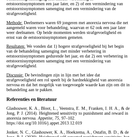
eetstoornissymptomen een jaar later, en 2) of een vermindering van
eetstoornissymptomen samenging met een vermindering van de
strafgevoeligheid.
Methode:
Deelnemers waren 69 jongeren met anorexia nervosa die net
aangemeld waren voor behandeling, waarvan er 62 ook een jaar later
weer deelnamen. Op beide momenten werden strafgevoeligheid en
ernst van de eetstoornissymptomen gemeten.
Resultaten:
We vonden dat 1) hogere strafgevoeligheid bij het begin
van de behandeling samenging met minder verbetering in
eetstoornissymptomen gedurende het jaar, en dat 2) een verbetering in
eetstoornissymptomen samenging met een vermindering van
strafgevoeligheid.
Discussie:
De bevindingen zijn in lijn met het idee dat
strafgevoeligheid een rol speelt bij de hardnekkigheid van anorexia
nervosa en dat het mogelijk van toegevoegde waarde kan zijn om dit in
behandeling aan te pakken.
Referenties en literatuur
Glashouwer, K. A., Bloot, L., Veenstra, E. M., Franken, I. H. A., & de
Jong, P. J. (2014). Heightened sensitivity to punishment and reward in
anorexia nervosa.
Appetite
,
75
, 97–102.
https://doi.org/10.1016/j.appet.2013.12.019
Jonker, N. C., Glashouwer, K. A., Hoekzema, A., Ostafin, B. D., & de