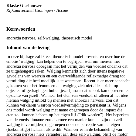
Klaske Glashouwer
Rijksuniversiteit Groningen / Accare
Kernwoorden
anorexia nervosa, zelf-walging, theoretisch model
Inhoud van de lezing
In deze bijdrage zal ik een theoretisch model presenteren over hoe de
emotie ‘walging’ kan helpen om te begrijpen waarom mensen met
anorexia nervosa doorgaan met het vermijden van voedsel ondanks dat
ze uitgehongerd raken. Walging kenmerkt zich door intens negatieve
gevoelens van weerzin en een overweldigende reflexmatige drang tot
vermijding die heel moeilijk is te weerstaan. Recent is er meer aandacht
gekomen voor het fenomeen dat walging zich niet alleen richt op
objecten of gedragingen buiten jezelf, maar dat ze ook kan optreden ten
opzichte van jezelf. Wanneer het eten van voedsel, of alleen al het idee
hieraan walging uitlokt bij mensen met anorexia nervosa, zou dat
kunnen verklaren waarom voedselvermijding zo persistent is. Volgens
ons model wordt walging met name opgeroepen door de impact die
eten zou kunnen hebben op het eigen lijf (“dik worden”). Het beperken
van de voedselinname zou daarmee een manier kunnen zijn om zelf-
walging te vermijden, opgeroepen door de perceptie van het eigen
(toekomstige) lichaam als te dik. Wanneer er in de behandeling van
anorexia nervosa niets verandert aan deze zelf-walging, blijft de motor