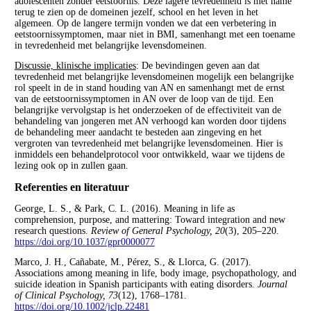
adolescenten zonder eetstoornis. Deze lagere tevredenheid is met name
terug te zien op de domeinen jezelf, school en het leven in het
algemeen. Op de langere termijn vonden we dat een verbetering in
eetstoornissymptomen, maar niet in BMI, samenhangt met een toename
in tevredenheid met belangrijke levensdomeinen.
Discussie, klinische implicaties
: De bevindingen geven aan dat
tevredenheid met belangrijke levensdomeinen mogelijk een belangrijke
rol speelt in de in stand houding van AN en samenhangt met de ernst
van de eetstoornissymptomen in AN over de loop van de tijd. Een
belangrijke vervolgstap is het onderzoeken of de effectiviteit van de
behandeling van jongeren met AN verhoogd kan worden door tijdens
de behandeling meer aandacht te besteden aan zingeving en het
vergroten van tevredenheid met belangrijke levensdomeinen. Hier is
inmiddels een behandelprotocol voor ontwikkeld, waar we tijdens de
lezing ook op in zullen gaan.
Referenties en literatuur
George, L. S., & Park, C. L. (2016). Meaning in life as
comprehension, purpose, and mattering: Toward integration and new
research questions.
Review of General Psychology, 20
(3), 205–220.
https://doi.org/10.1037/gpr0000077
Marco, J. H., Cañabate, M., Pérez, S., & Llorca, G. (2017).
Associations among meaning in life, body image, psychopathology, and
suicide ideation in Spanish participants with eating disorders.
Journal
of Clinical Psychology, 73
(12), 1768–1781.
https://doi.org/10.1002/jclp.22481