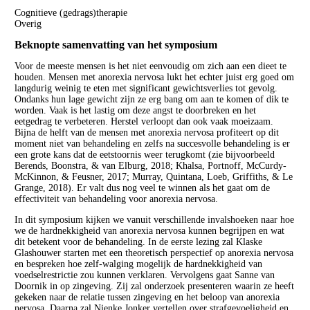
Cognitieve (gedrags)therapie
Overig
Beknopte samenvatting van het symposium
Voor de meeste mensen is het niet eenvoudig om zich aan een dieet te
houden. Mensen met anorexia nervosa lukt het echter juist erg goed om
langdurig weinig te eten met significant gewichtsverlies tot gevolg.
Ondanks hun lage gewicht zijn ze erg bang om aan te komen of dik te
worden. Vaak is het lastig om deze angst te doorbreken en het
eetgedrag te verbeteren. Herstel verloopt dan ook vaak moeizaam.
Bijna de helft van de mensen met anorexia nervosa profiteert op dit
moment niet van behandeling en zelfs na succesvolle behandeling is er
een grote kans dat de eetstoornis weer terugkomt (zie bijvoorbeeld
Berends, Boonstra, & van Elburg, 2018; Khalsa, Portnoff, McCurdy-
McKinnon, & Feusner, 2017; Murray, Quintana, Loeb, Griffiths, & Le
Grange, 2018). Er valt dus nog veel te winnen als het gaat om de
effectiviteit van behandeling voor anorexia nervosa.
In dit symposium kijken we vanuit verschillende invalshoeken naar hoe
we de hardnekkigheid van anorexia nervosa kunnen begrijpen en wat
dit betekent voor de behandeling. In de eerste lezing zal Klaske
Glashouwer starten met een theoretisch perspectief op anorexia nervosa
en bespreken hoe zelf-walging mogelijk de hardnekkigheid van
voedselrestrictie zou kunnen verklaren. Vervolgens gaat Sanne van
Doornik in op zingeving. Zij zal onderzoek presenteren waarin ze heeft
gekeken naar de relatie tussen zingeving en het beloop van anorexia
nervosa. Daarna zal Nienke Jonker vertellen over strafgevoeligheid en