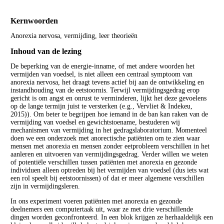
Kernwoorden
Anorexia nervosa, vermijding, leer theorieën
Inhoud van de lezing
De beperking van de energie-inname, of met andere woorden het
vermijden van voedsel, is niet alleen een centraal symptoom van
anorexia nervosa, het draagt tevens actief bij aan de ontwikkeling en
instandhouding van de eetstoornis. Terwijl vermijdingsgedrag erop
gericht is om angst en onrust te verminderen, lijkt het deze gevoelens
op de lange termijn juist te versterken (e.g., Vervliet & Indekeu,
2015)). Om beter te begrijpen hoe iemand in de ban kan raken van de
vermijding van voedsel en gewichtstoename, bestuderen wij
mechanismen van vermijding in het gedragslaboratorium. Momenteel
doen we een onderzoek met anorectische patiënten om te zien waar
mensen met anorexia en mensen zonder eetprobleem verschillen in het
aanleren en uitvoeren van vermijdingsgedrag. Verder willen we weten
of potentiële verschillen tussen patiënten met anorexia en gezonde
individuen alleen optreden bij het vermijden van voedsel (dus iets wat
een rol speelt bij eetstoornissen) of dat er meer algemene verschillen
zijn in vermijdingsleren.
In ons experiment voeren patiënten met anorexia en gezonde
deelnemers een computertaak uit, waar ze met drie verschillende
dingen worden geconfronteerd. In een blok krijgen ze herhaaldelijk een