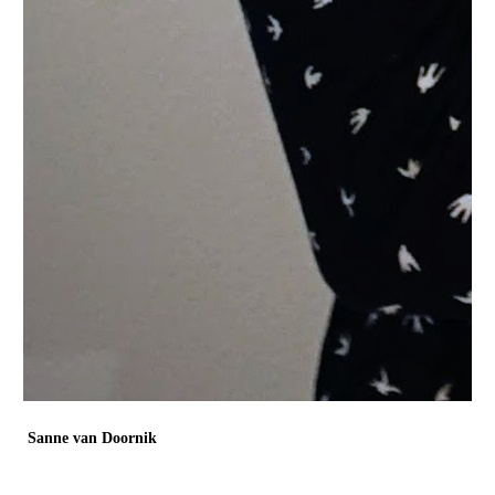
Sanne van Doornik
Rijksuniversiteit Groningen, Accare
Promovendus en psycholoog in opleiding tot GZ-psycholoog