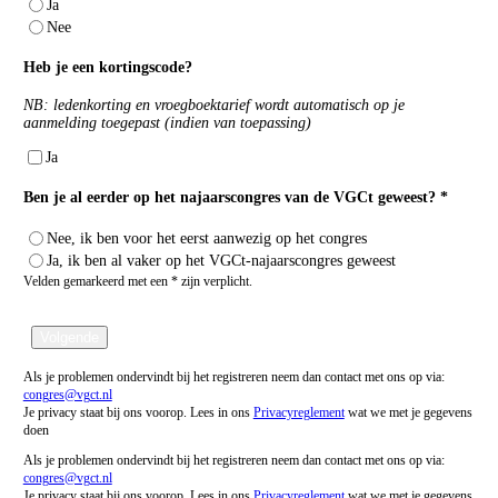
Ja
Nee
Heb je een kortingscode?
NB: ledenkorting en vroegboektarief wordt automatisch op je
aanmelding toegepast (indien van toepassing)
Ja
Ben je al eerder op het najaarscongres van de VGCt geweest? *
Nee, ik ben voor het eerst aanwezig op het congres
Ja, ik ben al vaker op het VGCt-najaarscongres geweest
Velden gemarkeerd met een * zijn verplicht.
Volgende
Als je problemen ondervindt bij het registreren neem dan contact met ons op via:
congres@vgct.nl
Je privacy staat bij ons voorop. Lees in ons
Privacyreglement
wat we met je gegevens
doen
Als je problemen ondervindt bij het registreren neem dan contact met ons op via:
congres@vgct.nl
Je privacy staat bij ons voorop. Lees in ons
Privacyreglement
wat we met je gegevens